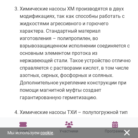
Химические насосы ХМ производятся в двух
модификациях, так как способны работать с
жидкостями агрессивного и горючего
характера. Стандартный материал
изготовления – полипропилен, во
взрывозащищенном исполнении соединяется с
основным элементом протока из
нержавеющей стали. Такое устройство отлично
справляется с растворами кислот, в том числе
азотных, серных, фосфорных и соляных.
Дополнительное укрепление конструкции при
помощи магнитной муфты создает
гарантированную герметизацию.
Химические насосы ТХИ – полупогружной тип
одноступенчатого агрегата с наружным
расположением опор. Используется для
Билет
Участники
Программа
Мы используем
cookie
.
откачки жидкостей с вязкостью до 1300 кг/м³