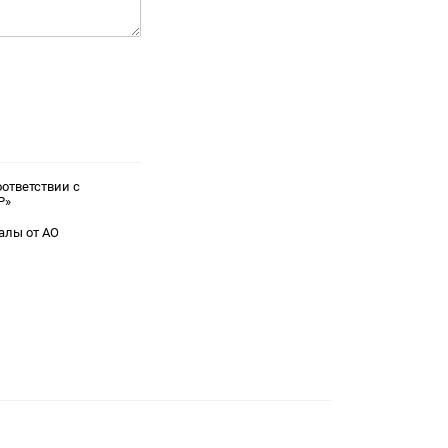
ответствии с
Р»
алы от АО