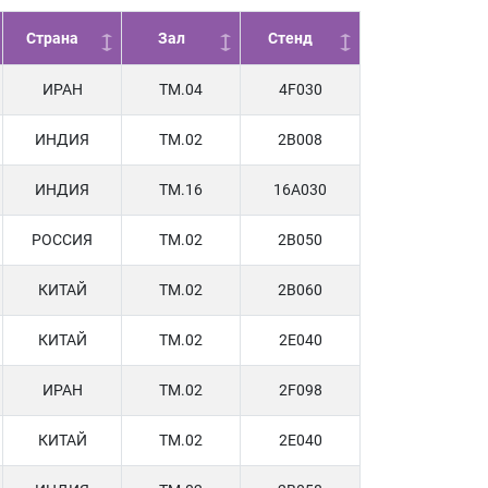
Страна
Зал
Стенд
ИРАН
TM.04
4F030
ИНДИЯ
TM.02
2B008
ИНДИЯ
TM.16
16A030
РОССИЯ
TM.02
2B050
КИТАЙ
TM.02
2B060
КИТАЙ
TM.02
2E040
ИРАН
TM.02
2F098
КИТАЙ
TM.02
2E040