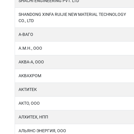
SHACHI ENGINEERING PVT. LTD
SHANDONG XINFA RUIJIE NEW MATERIAL TECHNOLOGY
CO., LTD
А-ВАГО
А.М.Н., ООО
АКВА-А, ООО
АКВАХРОМ
АКТИТЕК
АКТО, ООО
АЛХИТЕХ, НПП
АЛЬЯНС-ЭНЕРГИЯ, ООО