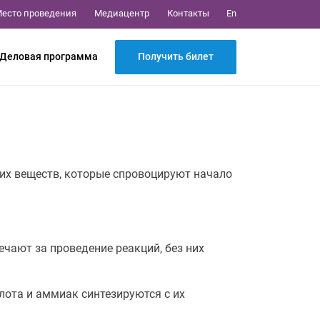
Медиацентр
Контакты
есто проведения
En
Получить билет
Деловая программа
их веществ, которые спровоцируют начало
чают за проведение реакций, без них
ота и аммиак синтезируются с их