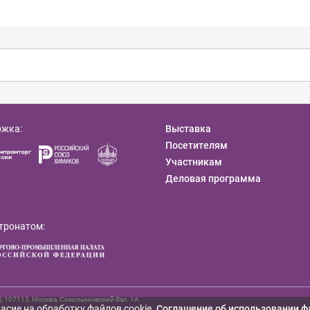
ржка:
Выставка
Посетителям
Участникам
Деловая программа
тронатом:
107113, Москва, Сокольнический Вал, 1А
асие на обработку файлов cookie.
Cоглашение об использовании ф