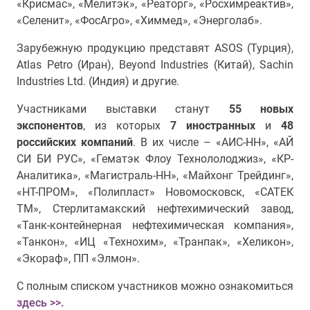
«Крисмас», «Мелитэк», «Реаторг», «Росхимреактив»,
«Селенит», «ФосАгро», «Химмед», «Энерголаб».
Зарубежную продукцию представят ASOS (Турция),
A
tlas
P
etro
(Иран),
Beyond Industries (Китай),
S
achin
I
ndustries
L
td
.
(Индия) и другие.
Участниками выставки станут
55 новых
экспонентов
, из которых
7 иностранных
и
48
российских компаний
. В их числе – «АИС-НН», «АЙ
СИ БИ РУС», «Гематэк Флоу Технололоджиз», «КР-
Аналитика», «Магистраль-НН», «Майхонг Трейдинг»,
«НТ-ПРОМ», «Полипласт» Новомосковск, «САТЕК
ТМ», Стерлитамакский нефтехимический завод,
«Танк-контейнерная нефтехимическая компания»,
«Танкон», «ИЦ «Технохим», «Транпак», «Хеликон»,
«Экораф», ПП «Элмон».
С полным списком участников можно ознакомиться
здесь >>.