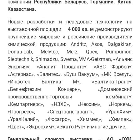
компании
Республики
Беларусь,
Германии, Китая
,
Казахстана.
Новые разработки и передовые технологии на
выставочной площади
4 000 кв. м
демонстрируют
крупнейшие мировые и российские производители
химической продукции: Andritz, Asos, Dalgakiran,
Donau-Lab, Melytec, Merz, Qbex, Pumpunion,
Siebtechnik, Shimadzu, Swema, VMA-Getzman, «Альянс
Энергия», «Аналит Продактс», «ABC Фарбен»,
«Астериас», «Балитех», «Буш Вакуум», «МК Вселуг»,
«Инфотек Балтика М», «Балтика-Транс»,
«Белнефтехим Концерн», «Домановский
производственно-торговый комбинат»,
«Кемпартнерс», «НЗХС», «Неохим», «Норкем»,
«Прогресс», «Спецтрансгарант», «УралХим»,
«УралКалий», «Фосагро», «Химмед», «Химпэк»,
«Цвет», «Экросхим», «Экато-Рус» и многие другие.
Генеральный спонсор выставки – АО «ОХК