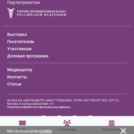
Под патронатом:
Выставка
Посетителям
Участникам
Деловая программа
Медиацентр
Контакты
Статьи
© 2026 АО «ЭКСПОЦЕНТР» (ИНН 7718033809 / ОГРН 1027700167153), 107113,
Москва, Сокольнический Вал, 1А
Политика обработки персональных данных
Билет
Участники
Программа
Мы используем
cookie
.