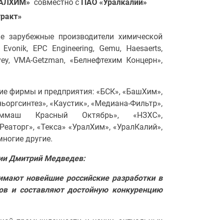
РАЛХИМ»
совместно с
ПАО «Уралкалий»
тракт»
е зарубежные производители химической
Evonik, EPC Engineering, Gemu, Haesaerts,
lvey, VMA-Getzman, «Белнефтехим Концерн»,
ие фирмы и предприятия: «БСК», «БашХим»,
ьоргсинтез», «Каустик», «Медиана-Фильтр»,
ехиммаш Красный Октябрь», «НЗХС»,
Реаторг», «Текса» «УралХим», «УралКалий»,
многие другие.
ии Дмитрий Медведев:
имают новейшие российские разработки в
гов и составляют достойную конкуренцию