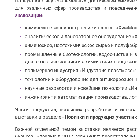
Полную картину современных достижений химичес
для различных сфер производства и повседневн
экспозиции
:
химическое машиностроение и насосы «ХимМаш
аналитическое и лабораторное оборудование «Х
химическое, нефтехимическое сырье и полуфаб
промышленные биотехнологии, водоочистка и в
для экологически чистых химических процессов
полимерная индустрия «Индустрия пластмасс»;
технологии и оборудование для антикоррозион
научные разработки и новейшие технологии «И
инжиниринг и автоматизация производства, логи
Часть продукции, новейших разработок и иннов
выставки в разделе
«Новинки и продукция участни
Важной отдельной темой выставки является рас
бизнеса. Впервые в 2017 году будут представлен