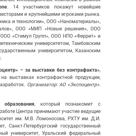
one
. 14 участников покажут новейшие
нвесторами и крупнейшими игроками рынка.
ника и технологии», ООО «Наноматериалы»,
алов», ООО «МИП «Новые решения», ООО
 ООО «Стимул Групп», ООО НПО «Феррит» и
литехническим университетом, Тамбовским
осударственным университетом, Казанским
.
оцентр» – за выставки без контрафакта»
,
 на выставках контрафактной продукции,
разработок.
Организатор: АО «Экспоцентр».
 образования
, который познакомит с
работе Центра принимают участие ведущие
итет им. М.В. Ломоносова, РХТУ им. Д.И.
ет, Санкт-Петербургский государственный
нный университет, Уральский федеральный