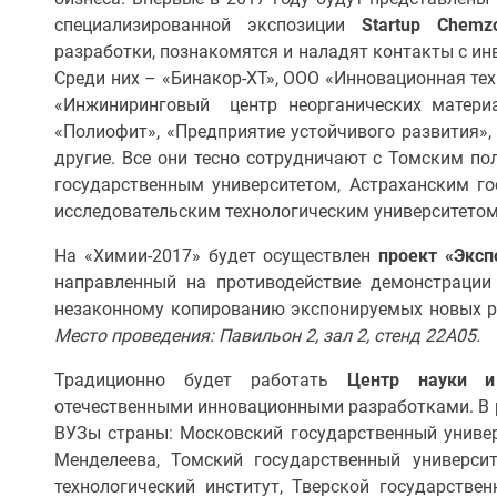
специализированной экспозиции
Startup Chemz
разработки, познакомятся и наладят контакты с и
Среди них – «Бинакор-ХТ», ООО «Инновационная тех
«Инжиниринговый центр неорганических матери
«Полиофит», «Предприятие устойчивого развития»,
другие. Все они тесно сотрудничают с Томским по
государственным университетом, Астраханским г
исследовательским технологическим университетом
На «Химии-2017» будет осуществлен
проект «Эксп
направленный на противодействие демонстрации
незаконному копированию экспонируемых новых 
Место проведения: Павильон 2, зал 2, стенд 22А05.
Традиционно будет работать
Центр науки и
отечественными инновационными разработками. В 
ВУЗы страны: Московский государственный универс
Менделеева, Томский государственный университ
технологический институт, Тверской государстве