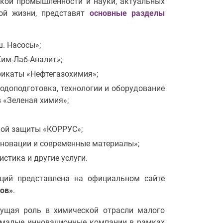
кой промышленности и науки, актуальных
ой жизни, представят
основные разделы
. Насосы»;
им-Лаб-Аналит»;
рикаты «Нефтегазохимия»;
одоподготовка, технологии и оборудование
 «Зеленая химия»;
ной защиты «КОРРУС»;
нновации и современные материалы»;
стика и другие услуги.
аций представлена на официальном сайте
ков»
.
тущая роль в химической отрасли малого
ы малые инновационные компании в рамках