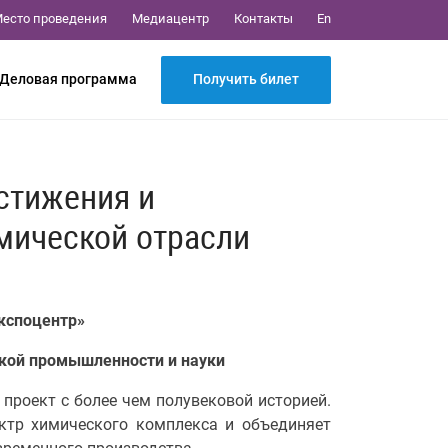
Медиацентр
Контакты
есто проведения
En
Получить билет
Деловая программа
стижения и
мической отрасли
Экспоцентр»
кой промышленности и науки
проект с более чем полувековой историей.
ктр химического комплекса и объединяет