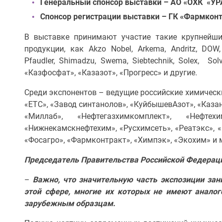
Генеральный спонсор выставки –
АО «ОХК «У
Спонсор регистрации выставки – ГК «Фармкон
В выставке принимают участие такие крупнейши
продукции, как Akzo Nobel, Arkema, Andritz, DOW, 
Pfaudler, Shimadzu, Swema, Siebtechnik, Solex, So
«Казфосфат», «Казазот», «Прогресс» и другие.
Среди экспонентов – ведущие российские химическ
«ЕТС», «Завод синтанолов», «КуйбышевАзот», «Казан
«Миллаб», «Нефтегазхимкомплект», «Нефт
«Нижнекамскнефтехим», «Русхимсеть», «Реатэкс», «
«Фосагро», «Фармконтракт», «Химпэк», «Экохим» и 
Председатель Правительства Российской Федерац
–
Важно, что значительную часть экспозиции зан
этой сфере, многие их которых не имеют анало
зарубежным образцам.