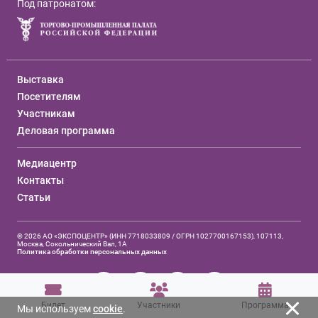
Под патронатом:
Выставка
Посетителям
Участникам
Деловая программа
Медиацентр
Контакты
Статьи
© 2026 АО «ЭКСПОЦЕНТР» (ИНН 7718033809 / ОГРН 1027700167153), 107113,
Москва, Сокольнический Вал, 1А
Политика обработки персональных данных
Билет
Участники
Программа
Мы используем
cookie
.