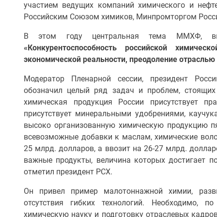
участием ведущих компаний химического и нефт
Российским Союзом химиков, Минпромторгом Росси
В этом году центральная тема ММХФ, вы
«Конкурентоспособность российской химичес
экономической реальности, преодоление отраслью
Модератор Пленарной сессии, президент Рос
обозначил целый ряд задач и проблем, стоящих 
химическая продукция России присутствует пр
присутствует минеральными удобрениями, каучук
высоко организованную химическую продукцию пя
всевозможные добавки к маслам, химические волок
25 млрд. долларов, а ввозит на 26-27 млрд. доллар
важные продукты, величина которых достигает по
отметил президент РСХ.
Он привел пример малотоннажной химии, разви
отсутствия гибких технологий. Необходимо, п
химическую науку и подготовку отраслевых кадров