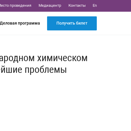
Медиацентр
Контакты
есто проведения
En
Получить билет
Деловая программа
народном химическом
ейшие проблемы