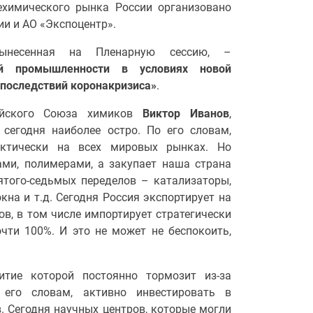
ехимического рынка России организовано
и и АО «Экспоцентр».
несенная на Пленарную сессию, –
кой промышленности в условиях новой
 последствий коронакризиса»
.
сийского Союза химиков
Виктор Иванов
,
сегодня наиболее остро. По его словам,
актически на всех мировых рынках. Но
ами, полимерами, а закупает наша страна
того-седьмых переделов – катализаторы,
на и т.д. Сегодня Россия экспортирует на
ов, в том числе импортирует стратегически
чти 100%. И это не может не беспокоить,
тие которой постоянно тормозит из-за
о его словам, активно инвестировать в
. Сегодня научных центров, которые могли