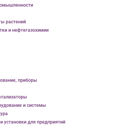
ромышленности
ты растений
тки и нефтегазохимии
дование, приборы
атализаторы
рудование и системы
ура
 и установки для предприятий