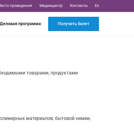
Медиацентр
Контакты
есто проведения
En
Получить билет
Деловая программа
обходимыми товарами, продуктами
полимерных материалов, бытовой химии,