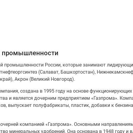
й промышленности
 промышленности России, которые занимают лидирующие по
атнефтеоргсинтез (Салават, Башкортостан), Нижнекамскне
край), Акрон (Великий Новгород).
омпания, создана в 1995 году на основе функционирующи
ства и является дочерним предприятием «Газпрома». Комп
ов, выпускает полуфабрикаты, пластик, добавки к бензин
дочерней компанией «Газпрома». Основными направлениям
ство минеральных удобрений. Она основана в 1948 году и