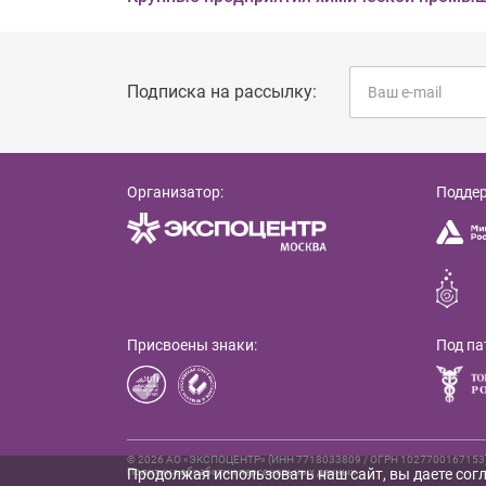
Подписка на рассылку:
Организатор:
Подде
Присвоены знаки:
Под па
© 2026 АО «ЭКСПОЦЕНТР» (ИНН 7718033809 / ОГРН 1027700167153), 
Продолжая использовать наш сайт, вы даете согл
Политика обработки персональных данных